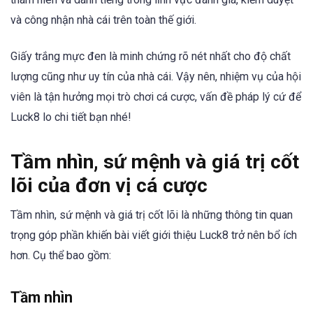
và công nhận nhà cái trên toàn thế giới.
Giấy trắng mực đen là minh chứng rõ nét nhất cho độ chất
lượng cũng như uy tín của nhà cái. Vậy nên, nhiệm vụ của hội
viên là tận hưởng mọi trò chơi cá cược, vấn đề pháp lý cứ để
Luck8 lo chi tiết bạn nhé!
Tầm nhìn, sứ mệnh và giá trị cốt
lõi của đơn vị cá cược
Tầm nhìn, sứ mệnh và giá trị cốt lõi là những thông tin quan
trọng góp phần khiến bài viết giới thiệu Luck8 trở nên bổ ích
hơn. Cụ thể bao gồm:
Tầm nhìn