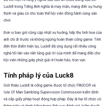
Luck8 trong Tiếng Anh nghĩa là may mắn, mang đến sự hưng
thịnh và giàu có cho toàn thể hội viên đồng hành cùng sân
chơi.
Đơn vị bao giờ cũng cập nhật xu hướng, tiếp thu tinh hoa của
anh chị đi trước và không ngừng hoàn thiện cổng game. Tính
đến thời điểm hiện tại, Luck8 đã ứng dụng rất nhiều công
nghệ tối tân vào nền tảng giải trí của mình để mang đến cho
hội viên những giây phút giải trí hoàn hảo, trọn vẹn.
Tính pháp lý của Luck8
Giới thiệu Luck8 là cổng game được tổ chức PAGCOR và
Isle Of Man Gambling Supervision Commission kiểm định
và cấp giấy phép hoạt động hợp pháp. Đây là hai tổ chức có
thâm niên và danh tiếng trong lĩnh vực đánh giá, kiểm duyệt