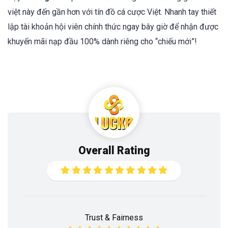
việt này đến gần hơn với tín đồ cá cược Việt. Nhanh tay thiết
lập tài khoản hội viên chính thức ngay bây giờ để nhận được
khuyến mãi nạp đầu 100% dành riêng cho “chiếu mới”!
Overall Rating
Trust & Fairness