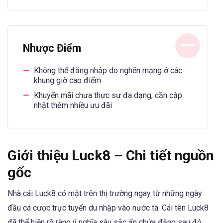
Nhược Điểm
Không thể đăng nhập do nghẽn mạng ở các
khung giờ cao điểm
Khuyến mãi chưa thực sự đa dạng, cần cập
nhật thêm nhiều ưu đãi
Giới thiệu Luck8 – Chi tiết nguồn
gốc
Nhà cái Luck8 có mặt trên thị trường ngay từ những ngày
đầu cá cược trực tuyến du nhập vào nước ta. Cái tên Luck8
đã thể hiện rõ ràng ý nghĩa sâu sắc ẩn chứa đằng sau đó.