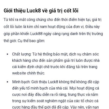
Giới thiệu Luck8 về giá trị cốt lõi
Từ khỉ ra mắt công chúng cho đến thời điểm hiện tại, giá trị
cốt lõi luôn là kim chỉ nam hoạt động của đơn vị. Điều này
góp phần khiến Luck88 ngày càng rạng danh trên thị trường
thế giới. Cụ thể bao gồm:
Chất lượng: Từ hệ thống bảo mật, dịch vụ chăm sóc
khách hàng cho đến sản phẩm giải trí luôn được nhà
cái kiểm định chặt chẽ trước khi đăng tải trên trang
website chính thức.
Minh bạch: Giới thiệu Luck8 không thể không đề cập
đến yếu tố minh bạch của nhà cái. Mọi hoạt động cá
cược nơi đây đều diễn ra rõ ràng, trung thực và nằm
trong sự kiểm soát nghiêm ngặt của các tổ chức cá
cược hàng đầu thế giới đã đề cập. Vậy nên, vấn nạn