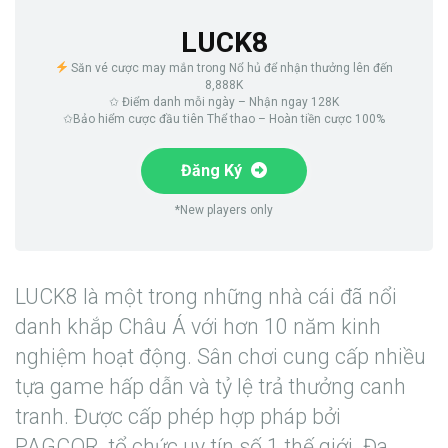
LUCK8
Săn vé cược may mắn trong Nổ hủ để nhận thưởng lên đến
8,888K
✩ Điểm danh mỗi ngày – Nhận ngay 128K
✩Bảo hiểm cược đầu tiên Thể thao – Hoàn tiền cược 100%
Đăng Ký
*New players only
LUCK8 là một trong những nhà cái đã nổi
danh khắp Châu Á với hơn 10 năm kinh
nghiệm hoạt động. Sân chơi cung cấp nhiều
tựa game hấp dẫn và tỷ lệ trả thưởng canh
tranh. Được cấp phép hợp pháp bởi
PAGCOR, tổ chức uy tín số 1 thế giới. Đa