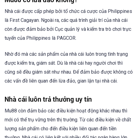
Nhà cái được cấp phép bởi tổ chức cá cược của Philippines
là First Cagayan. Ngoài ra, các quá trình giải trí của nhà cái
còn được đảm bảo bởi Cục quản lý và kiểm tra trò chơi trực
tuyến của Philippines là PAGCOR.
Nhờ đó mà các sản phẩm của nhà cái luôn trong tình trạng
được kiểm tra, giám sát. Dù là nhà cái hay người chơi thì
cũng sẽ đều giám sát như nhau. Để đảm bảo được không có
các vấn đề liên quan đến lừa đảo, gian lận tại nhà cái.
Nhà cái luôn trả thưởng uy tín
Mu88 còn đảm bảo các điều kiện hoạt động khác nhau thì
mới có thể trụ vững trên thị trường. Từ các điều kiện về chất
lượng sản phẩm cho đến điều kiện liên quan đến tiền
thưởng. Nhà cái có liên kết với nhiều đối tác ngân hàng lớn