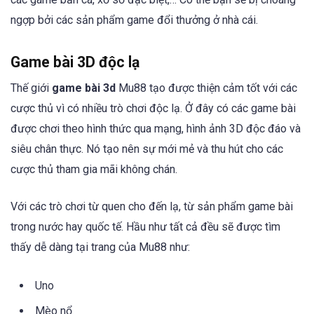
ngợp bởi các sản phẩm game đổi thưởng ở nhà cái.
Game bài 3D độc lạ
Thế giới
game bài 3d
Mu88 tạo được thiện cảm tốt với các
cược thủ vì có nhiều trò chơi độc lạ. Ở đây có các game bài
được chơi theo hình thức qua mạng, hình ảnh 3D độc đáo và
siêu chân thực. Nó tạo nên sự mới mẻ và thu hút cho các
cược thủ tham gia mãi không chán.
Với các trò chơi từ quen cho đến lạ, từ sản phẩm game bài
trong nước hay quốc tế. Hầu như tất cả đều sẽ được tìm
thấy dễ dàng tại trang của Mu88 như:
Uno
Mèo nổ