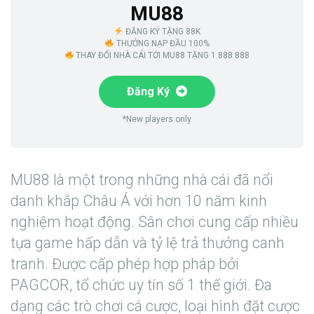
MU88
ĐĂNG KÝ TẶNG 88K
THƯỞNG NẠP ĐẦU 100%
THAY ĐỔI NHÀ CÁI TỚI MU88 TẶNG 1.888.888
Đăng Ký
*New players only
MU88 là một trong những nhà cái đã nổi
danh khắp Châu Á với hơn 10 năm kinh
nghiệm hoạt động. Sân chơi cung cấp nhiều
tựa game hấp dẫn và tỷ lệ trả thưởng canh
tranh. Được cấp phép hợp pháp bởi
PAGCOR, tổ chức uy tín số 1 thế giới. Đa
dạng các trò chơi cá cược, loại hình đặt cược