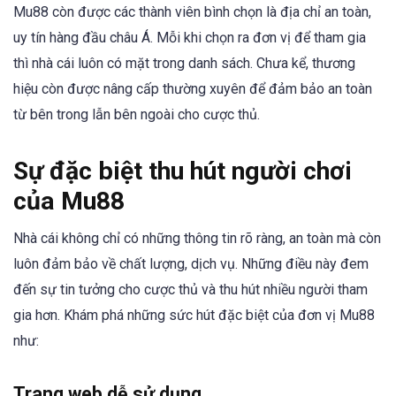
Mu88 còn được các thành viên bình chọn là địa chỉ an toàn,
uy tín hàng đầu châu Á. Mỗi khi chọn ra đơn vị để tham gia
thì nhà cái luôn có mặt trong danh sách. Chưa kể, thương
hiệu còn được nâng cấp thường xuyên để đảm bảo an toàn
từ bên trong lẫn bên ngoài cho cược thủ.
Sự đặc biệt thu hút người chơi
của Mu88
Nhà cái không chỉ có những thông tin rõ ràng, an toàn mà còn
luôn đảm bảo về chất lượng, dịch vụ. Những điều này đem
đến sự tin tưởng cho cược thủ và thu hút nhiều người tham
gia hơn. Khám phá những sức hút đặc biệt của đơn vị Mu88
như:
Trang web dễ sử dụng