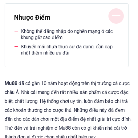
Nhược Điểm
Không thể đăng nhập do nghẽn mạng ở các
khung giờ cao điểm
Khuyến mãi chưa thực sự đa dạng, cần cập
nhật thêm nhiều ưu đãi
Mu88
đã có gần 10 năm hoạt động trên thị trường cá cược
châu Á. Nhà cái mang đến rất nhiều sản phẩm cá cược đặc
biệt, chất lượng. Hệ thống chơi uy tín, luôn đảm bảo chi trả
các khoản thưởng cho cược thủ. Những điều này đã đem
đến cho các dân chơi một địa điểm đệ nhất giải trí cực đỉnh.
Thử đến và trải nghiệm ở Mu88 còn có gì khiến nhà cái trở
thành đơn vị được chọn nhiều nhất hiện nay.