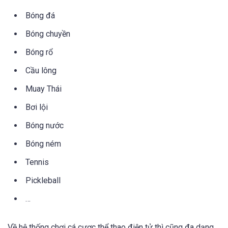
Bóng đá
Bóng chuyền
Bóng rổ
Cầu lông
Muay Thái
Bơi lội
Bóng nước
Bóng ném
Tennis
Pickleball
…
Về hệ thống chơi cá cược thể thao điện tử thì cũng đa dạng