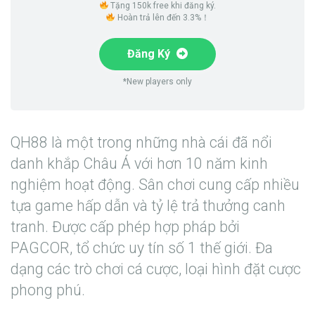
Tặng 150k free khi đăng ký.
Hoàn trả lên đến 3.3%！
Đăng Ký
*New players only
QH88 là một trong những nhà cái đã nổi
danh khắp Châu Á với hơn 10 năm kinh
nghiệm hoạt động. Sân chơi cung cấp nhiều
tựa game hấp dẫn và tỷ lệ trả thưởng canh
tranh. Được cấp phép hợp pháp bởi
PAGCOR, tổ chức uy tín số 1 thế giới. Đa
dạng các trò chơi cá cược, loại hình đặt cược
phong phú.