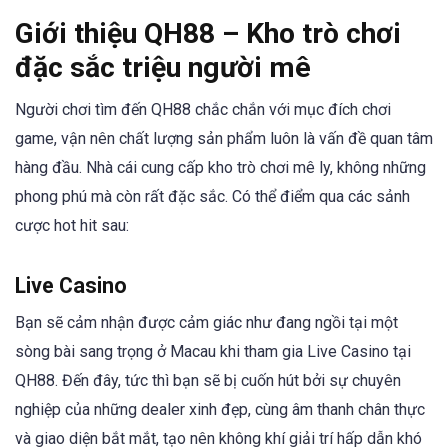
Giới thiệu QH88 – Kho trò chơi
đặc sắc triệu người mê
Người chơi tìm đến QH88 chắc chắn với mục đích chơi
game, vận nên chất lượng sản phẩm luôn là vấn đề quan tâm
hàng đầu. Nhà cái cung cấp kho trò chơi mê ly, không những
phong phú mà còn rất đặc sắc. Có thể điểm qua các sảnh
cược hot hit sau:
Live Casino
Bạn sẽ cảm nhận được cảm giác như đang ngồi tại một
sòng bài sang trọng ở Macau khi tham gia Live Casino tại
QH88. Đến đây, tức thì bạn sẽ bị cuốn hút bởi sự chuyên
nghiệp của những dealer xinh đẹp, cùng âm thanh chân thực
và giao diện bắt mắt, tạo nên không khí giải trí hấp dẫn khó