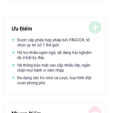
Ưu Điểm
Được cấp phép hợp pháp bởi PAGCOR, tổ
chức uy tín số 1 thế giới
Hỗ trợ nhiều ngôn ngữ, dễ dàng trải nghiệm
dù ở bất kỳ đâu
Hệ thống bảo mật cao cấp nhiều lớp, ngăn
chặn mọi hành vi xâm nhập
Đa dạng các trò chơi cá cược, loại hình đặt
cược phong phú