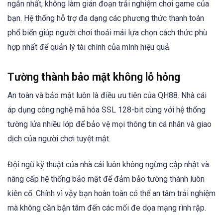
ngắn nhất, không làm gián đoạn trải nghiệm chơi game của
bạn. Hệ thống hỗ trợ đa dạng các phương thức thanh toán
phổ biến giúp người chơi thoải mái lựa chọn cách thức phù
hợp nhất để quản lý tài chính của mình hiệu quả.
Tường thành bảo mật không lỗ hỏng
An toàn và bảo mật luôn là điều ưu tiên của QH88. Nhà cái
áp dụng công nghệ mã hóa SSL 128-bit cùng với hệ thống
tường lửa nhiều lớp để bảo vệ mọi thông tin cá nhân và giao
dịch của người chơi tuyệt mật.
Đội ngũ kỹ thuật của nhà cái luôn không ngừng cập nhật và
nâng cấp hệ thống bảo mật để đảm bảo tường thành luôn
kiên cố. Chính vì vậy bạn hoàn toàn có thể an tâm trải nghiệm
mà không cần bận tâm đến các mối đe dọa mạng rình rập.