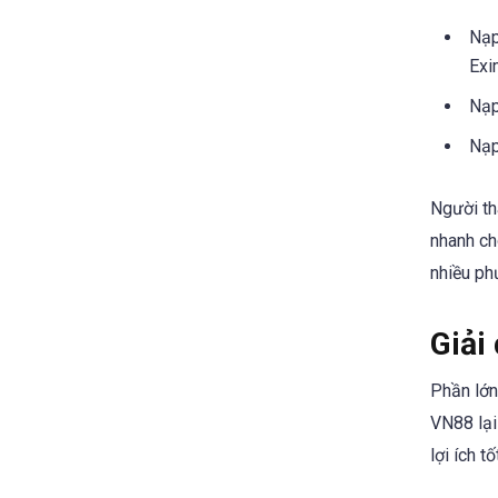
Nạp
Exi
Nạp
Nạp
Người th
nhanh ch
nhiều ph
Giải
Phần lớn
VN88 lại
lợi ích 