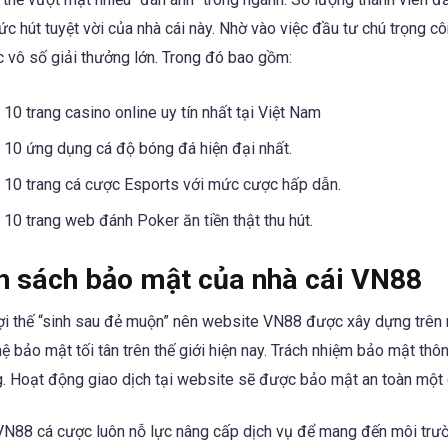
sức hút tuyệt vời của nhà cái này. Nhờ vào việc đầu tư chú trọng 
 vô số giải thưởng lớn. Trong đó bao gồm:
 10 trang casino online uy tín nhất tại Việt Nam
 10 ứng dụng cá độ bóng đá hiện đại nhất.
 10 trang cá cược Esports với mức cược hấp dẫn.
 10 trang web đánh Poker ăn tiền thật thu hút.
h sách bảo mật của nhà cái VN88
ợi thế “sinh sau đẻ muộn” nên website VN88 được xây dựng trên nề
ệ bảo mật tối tân trên thế giới hiện nay. Trách nhiệm bảo mật thô
g. Hoạt động giao dịch tại website sẽ được bảo mật an toàn một 
VN88 cá cược luôn nỗ lực nâng cấp dịch vụ để mang đến môi trườ