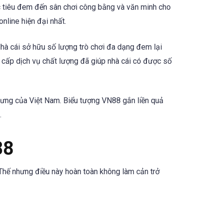
c tiêu đem đến sân chơi công bằng và văn minh cho
online hiện đại nhất.
hà cái sở hữu số lượng trò chơi đa dạng đem lại
 cấp dịch vụ chất lượng đã giúp nhà cái có được số
rưng của Việt Nam. Biểu tượng VN88 gắn liền quả
.
88
. Thế nhưng điều này hoàn toàn không làm cản trở