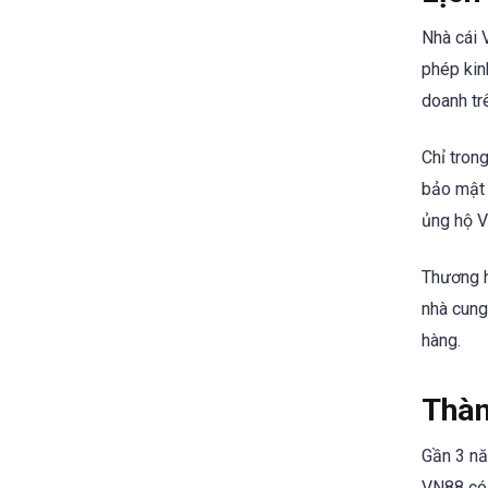
Nhà cái 
phép kin
doanh tr
Chỉ tron
bảo mật 
ủng hộ 
Thương h
nhà cung
hàng.
Thàn
Gần 3 nă
VN88 có 