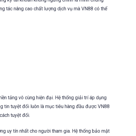
công tác nâng cao chất lượng dịch vụ mà VN88 có thể
n tảng vô cùng hiện đại. Hệ thống giải trí áp dụng
ng tin tuyệt đối luôn là mục tiêu hàng đầu được VN88
cách tuyệt đối.
ng uy tín nhất cho người tham gia. Hệ thống bảo mật