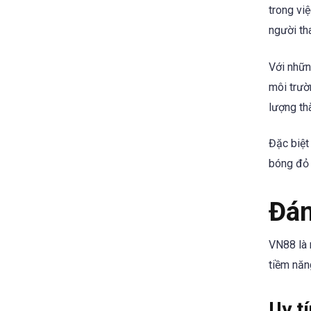
trong vi
người th
Với nhữn
môi trườ
lượng th
Đặc biệt
bóng đỏ 
Đán
VN88 là 
tiềm năn
Uy t