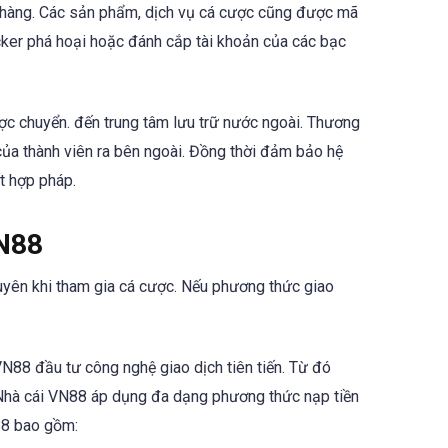
h hàng. Các sản phẩm, dịch vụ cá cược cũng được mã
acker phá hoại hoặc đánh cắp tài khoản của các bạc
ợc chuyển. đến trung tâm lưu trữ nước ngoài. Thương
n của thành viên ra bên ngoài. Đồng thời đảm bảo hệ
ất hợp pháp.
VN88
xuyên khi tham gia cá cược. Nếu phương thức giao
VN88 đầu tư công nghệ giao dịch tiên tiến. Từ đó
 Nhà cái VN88 áp dụng đa dạng phương thức nạp tiền
N88 bao gồm: