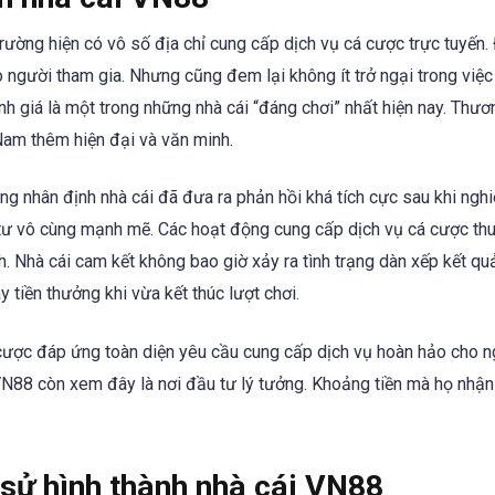
 trường hiện có vô số địa chỉ cung cấp dịch vụ cá cược trực tuyến.
 người tham gia. Nhưng cũng đem lại không ít trở ngại trong việc
h giá là một trong những nhà cái “đáng chơi” nhất hiện nay. Thươ
 Nam thêm hiện đại và văn minh.
ang nhân định nhà cái đã đưa ra phản hồi khá tích cực sau khi n
tư vô cùng mạnh mẽ. Các hoạt động cung cấp dịch vụ cá cược th
h. Nhà cái cam kết không bao giờ xảy ra tình trạng dàn xếp kết qu
y tiền thưởng khi vừa kết thúc lượt chơi.
cược đáp ứng toàn diện yêu cầu cung cấp dịch vụ hoàn hảo cho ng
VN88 còn xem đây là nơi đầu tư lý tưởng. Khoảng tiền mà họ nhận
 sử hình thành nhà cái VN88