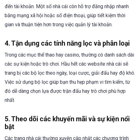
đến tài khoản. Một số nhà cái còn hỗ trợ đăng nhập nhanh
bằng mạng xã hội hoặc số điện thoại, giúp tiết kiệm thời
gian và thuận tiện hơn trong việc quản lý tài khoản.
4. Tận dụng các tính năng lọc và phân loại
Trong các mục thể thao hay casino, thường có danh sách dài
các sự kiện hoặc trò chơi. Hầu hết các website nhà cái sẽ
trang bị các bộ lọc theo ngày, loại cược, giải đấu hay độ khó.
Việc sử dụng bộ lọc giúp bạn thu hẹp phạm vi tìm kiếm, từ
đó dễ dàng chọn lựa được trận đấu hay trò chơi phù hợp
nhất.
5. Theo dõi các khuyến mãi và sự kiện nổi
bật
Các trang nhà cái thường xuyên cập nhật các chương trình