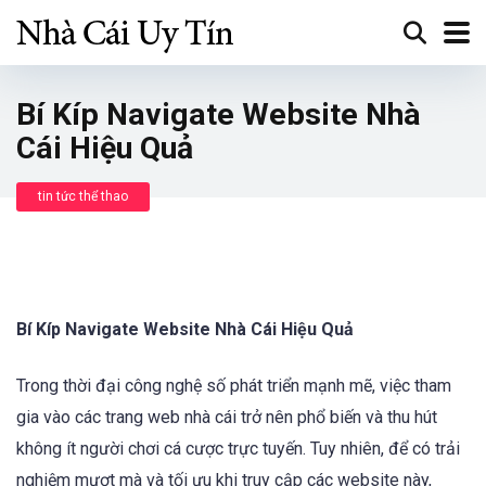
Bí Kíp Navigate Website Nhà
Cái Hiệu Quả
tin tức thể thao
Bí Kíp Navigate Website Nhà Cái Hiệu Quả
Trong thời đại công nghệ số phát triển mạnh mẽ, việc tham
gia vào các trang web nhà cái trở nên phổ biến và thu hút
không ít người chơi cá cược trực tuyến. Tuy nhiên, để có trải
nghiệm mượt mà và tối ưu khi truy cập các website này,