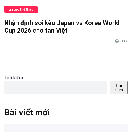
tin tức thể thao
Nhận định soi kèo Japan vs Korea World
Cup 2026 cho fan Việt
119
Tìm kiếm
Tìm
kiếm
Bài viết mới