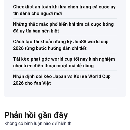
Checklist an toàn khi lựa chọn trang cá cược uy
tín dành cho người mới
Những thắc mắc phổ biến khi tìm cá cược bóng
đá uy tín bạn nên biết
Cách tạo tài khoản đăng ký Jun88 world cup
2026 từng bước hướng dẫn chi tiết
Tải kèo phạt góc world cup tối nay kinh nghiệm
chơi trên điện thoại mượt mà dễ dùng
Nhận định soi kèo Japan vs Korea World Cup
2026 cho fan Việt
Phản hồi gần đây
Không có bình luận nào để hiển thị.