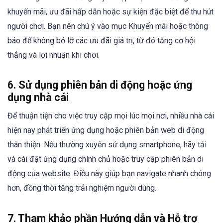
khuyến mãi, ưu đãi hấp dẫn hoặc sự kiện đặc biệt để thu hút
người chơi. Bạn nên chú ý vào mục Khuyến mãi hoặc thông
báo để không bỏ lỡ các ưu đãi giá trị, từ đó tăng cơ hội
thắng và lợi nhuận khi chơi.
6. Sử dụng phiên bản di động hoặc ứng
dụng nhà cái
Để thuận tiện cho việc truy cập mọi lúc mọi nơi, nhiều nhà cái
hiện nay phát triển ứng dụng hoặc phiên bản web di động
thân thiện. Nếu thường xuyên sử dụng smartphone, hãy tải
và cài đặt ứng dụng chính chủ hoặc truy cập phiên bản di
động của website. Điều này giúp bạn navigate nhanh chóng
hơn, đồng thời tăng trải nghiệm người dùng.
7. Tham khảo phần Hướng dẫn và Hỗ trợ