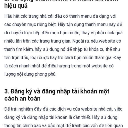
hiệu quả
Hầu hết các trang nhà cái đều có thanh menu đa dạng với
các chuyên mục riêng biệt. Hãy tận dụng thanh menu này để
di chuyển trực tiếp đến mục bạn muốn, thay vì phải click quá
nhiều lần trên các trang trung gian. Ngoài ra, nếu website có
thanh tìm kiếm, hãy sử dụng nó để nhập từ khóa cụ thể như
tên trận đấu, loại cược hay trò chơi bạn muốn tham gia. Đây
là cách nhanh nhất để điều hướng trong một website có
lượng nội dung phong phú.
3. Đăng ký và đăng nhập tài khoản một
cách an toàn
Để trải nghiệm đầy đủ các dịch vụ của website nhà cái, việc
đăng ký và đăng nhập tài khoản là cần thiết. Hãy sử dụng
thông tin chính xác và bảo mật để tránh các vấn đề liên quan