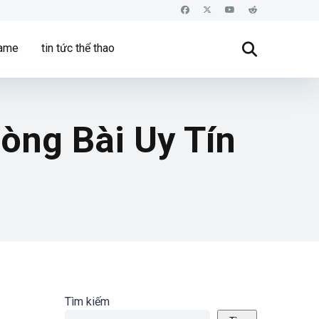
game
tin tức thể thao
Sòng Bài Uy Tín
Tìm kiếm