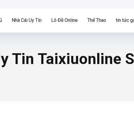
ủ
Nhà Cái Uy Tín
Lô Đề Online
Thể Thao
tin tức 
y Tin Taixiuonline 