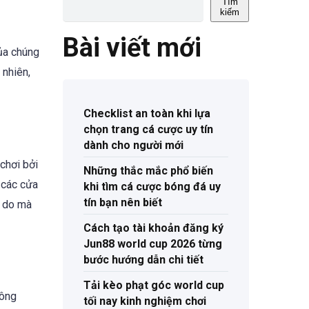
Tìm
kiếm
Bài viết mới
của chúng
 nhiên,
Checklist an toàn khi lựa
chọn trang cá cược uy tín
dành cho người mới
 chơi bởi
Những thắc mắc phổ biến
 các cửa
khi tìm cá cược bóng đá uy
tín bạn nên biết
ý do mà
Cách tạo tài khoản đăng ký
Jun88 world cup 2026 từng
bước hướng dẫn chi tiết
Tải kèo phạt góc world cup
công
tối nay kinh nghiệm chơi