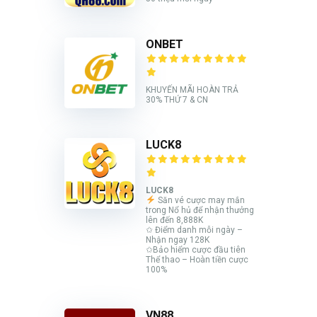
ONBET
KHUYẾN MÃI HOÀN TRẢ
30% THỨ 7 & CN
LUCK8
LUCK8
Săn vé cược may mắn
trong Nổ hủ để nhận thưởng
lên đến 8,888K
✩ Điểm danh mỗi ngày –
Nhận ngay 128K
✩Bảo hiểm cược đầu tiên
Thể thao – Hoàn tiền cược
100%
VN88