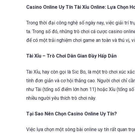
Casino Online Uy Tín Tài Xỉu Online: Lựa Chọn 
Trong thời đại công nghệ số ngày nay, việc giải trí 
ta. Trong số đó, những trò chơi cá cược casino online
để có một trải nghiệm chơi game an toàn và thú vị, vi
Tài Xỉu – Trò Chơi Dân Gian Đầy Hấp Dẫn
Tài Xỉu, hay còn gọi là Sic Bo, là một trò chơi xúc x
tính đơn giản và cơ hội thắng cao. Người chơi chỉ c
như Tài (tổng số điểm lớn hơn 11) hoặc Xỉu (tổng số
nhiều người yêu thích trò chơi này.
Tại Sao Nên Chọn Casino Online Uy Tín?
Việc lựa chọn một sòng bài online uy tín rất quan 