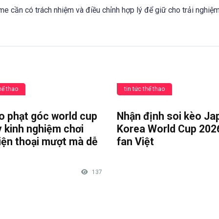
ame cần có trách nhiệm và điều chỉnh hợp lý để giữ cho trải nghiệm 
thể thao
tin tức thể thao
o phạt góc world cup
Nhận định soi kèo Ja
y kinh nghiệm chơi
Korea World Cup 202
iện thoại mượt mà dễ
fan Việt
137