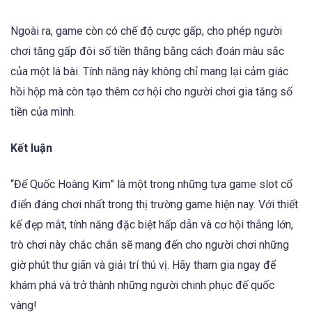
Ngoài ra, game còn có chế độ cược gấp, cho phép người
chơi tăng gấp đôi số tiền thắng bằng cách đoán màu sắc
của một lá bài. Tính năng này không chỉ mang lại cảm giác
hồi hộp mà còn tạo thêm cơ hội cho người chơi gia tăng số
tiền của mình.
Kết luận
“Đế Quốc Hoàng Kim” là một trong những tựa game slot cổ
điển đáng chơi nhất trong thị trường game hiện nay. Với thiết
kế đẹp mắt, tính năng đặc biệt hấp dẫn và cơ hội thắng lớn,
trò chơi này chắc chắn sẽ mang đến cho người chơi những
giờ phút thư giãn và giải trí thú vị. Hãy tham gia ngay để
khám phá và trở thành những người chinh phục đế quốc
vàng!