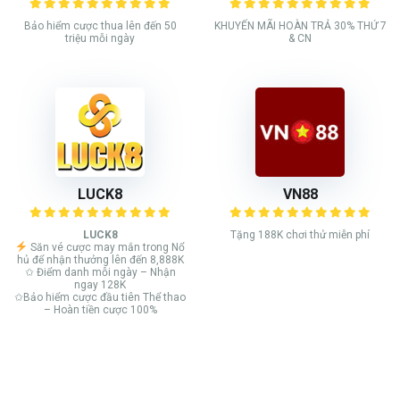
Bảo hiểm cược thua lên đến 50
KHUYẾN MÃI HOÀN TRẢ 30% THỨ 7
triệu mỗi ngày
& CN
LUCK8
VN88
LUCK8
Tặng 188K chơi thử miễn phí
Săn vé cược may mắn trong Nổ
hủ để nhận thưởng lên đến 8,888K
✩ Điểm danh mỗi ngày – Nhận
ngay 128K
✩Bảo hiểm cược đầu tiên Thể thao
– Hoàn tiền cược 100%