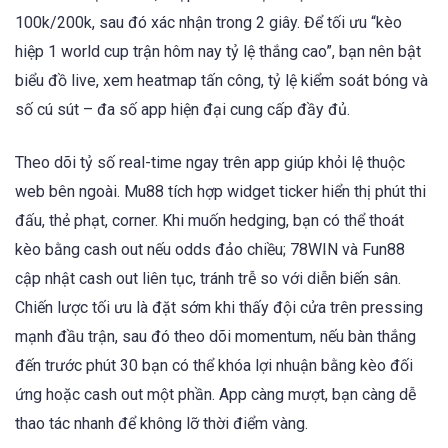
100k/200k, sau đó xác nhận trong 2 giây. Để tối ưu “kèo
hiệp 1 world cup trận hôm nay tỷ lệ thắng cao”, bạn nên bật
biểu đồ live, xem heatmap tấn công, tỷ lệ kiểm soát bóng và
số cú sút – đa số app hiện đại cung cấp đầy đủ.
Theo dõi tỷ số real-time ngay trên app giúp khỏi lệ thuộc
web bên ngoài. Mu88 tích hợp widget ticker hiển thị phút thi
đấu, thẻ phạt, corner. Khi muốn hedging, bạn có thể thoát
kèo bằng cash out nếu odds đảo chiều; 78WIN và Fun88
cập nhật cash out liên tục, tránh trễ so với diễn biến sân.
Chiến lược tối ưu là đặt sớm khi thấy đội cửa trên pressing
mạnh đầu trận, sau đó theo dõi momentum, nếu bàn thắng
đến trước phút 30 bạn có thể khóa lợi nhuận bằng kèo đối
ứng hoặc cash out một phần. App càng mượt, bạn càng dễ
thao tác nhanh để không lỡ thời điểm vàng.