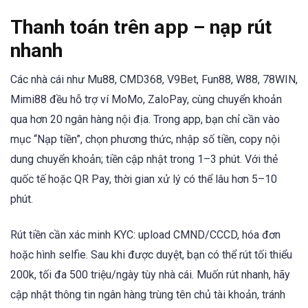
Thanh toán trên app – nạp rút
nhanh
Các nhà cái như Mu88, CMD368, V9Bet, Fun88, W88, 78WIN,
Mimi88 đều hỗ trợ ví MoMo, ZaloPay, cùng chuyển khoản
qua hơn 20 ngân hàng nội địa. Trong app, bạn chỉ cần vào
mục “Nạp tiền”, chọn phương thức, nhập số tiền, copy nội
dung chuyển khoản; tiền cập nhật trong 1–3 phút. Với thẻ
quốc tế hoặc QR Pay, thời gian xử lý có thể lâu hơn 5–10
phút.
Rút tiền cần xác minh KYC: upload CMND/CCCD, hóa đơn
hoặc hình selfie. Sau khi được duyệt, bạn có thể rút tối thiểu
200k, tối đa 500 triệu/ngày tùy nhà cái. Muốn rút nhanh, hãy
cập nhật thông tin ngân hàng trùng tên chủ tài khoản, tránh