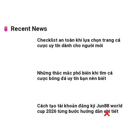
Recent News
Checklist an toàn khi lựa chọn trang cá
cược uy tín dành cho người mới
Những thắc mắc phổ biến khi tìm cá
cược bóng đá uy tín bạn nên biết
Cách tạo tài khoản đăng ký Jun88 world
cup 2026 từng bước hướng dẫn chi tiết