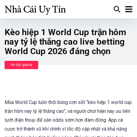
Kèo hiệp 1 World Cup trận hôm
nay tỷ lệ thắng cao live betting
World Cup 2026 đáng chọn
tin tức game
Mùa World Cup luôn thổi bùng cơn sốt “kèo hiệp 1 world cup
trận hôm nay tỷ lệ thắng cao”, và người chơi hiện nay ưu tiên
lướt điện thoại để săn odds sớm hơn đám đông. App cá
cược trở thành vũ khí chính vì tốc độ cập nhật và khả năng