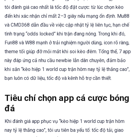
tôi đánh giá cao nhất là tốc độ đặt cược: từ lúc chọn kèo
đến khi xác nhận chỉ mất 2–3 giây nếu mạng ổn định. Mu88
và CMD368 dẫn đầu về việc cập nhật tỷ lệ liên tục, hạn chế
tình trạng “odds locked” khi trận đang nóng. Trong khi đó,
Fun88 và W88 mạnh ở trải nghiệm người dùng, icon rõ ràng,
theme tối giúp đỡ mỏi mắt khi soi kèo đêm. Tổng thể, 7 app
này đáp ứng cả nhu cầu newbie lẫn dân chuyên, đảm bảo
khi săn “kèo hiệp 1 world cup trận hôm nay tỷ lệ thắng cao”,
bạn luôn có dữ liệu, tốc độ và kênh hỗ trợ cần thiết.
Tiêu chí chọn app cá cược bóng
đá
Khi đánh giá app phục vụ “kèo hiệp 1 world cup trận hôm
nay tỷ lệ thắng cao”, tôi ưu tiên ba yếu tố: tốc độ tải, giao