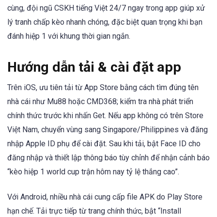
cùng, đội ngũ CSKH tiếng Việt 24/7 ngay trong app giúp xử
lý tranh chấp kèo nhanh chóng, đặc biệt quan trọng khi bạn
đánh hiệp 1 với khung thời gian ngắn.
Hướng dẫn tải & cài đặt app
Trên iOS, ưu tiên tải từ App Store bằng cách tìm đúng tên
nhà cái như Mu88 hoặc CMD368; kiểm tra nhà phát triển
chính thức trước khi nhấn Get. Nếu app không có trên Store
Việt Nam, chuyển vùng sang Singapore/Philippines và đăng
nhập Apple ID phụ để cài đặt. Sau khi tải, bật Face ID cho
đăng nhập và thiết lập thông báo tùy chỉnh để nhận cảnh báo
“kèo hiệp 1 world cup trận hôm nay tỷ lệ thắng cao”.
Với Android, nhiều nhà cái cung cấp file APK do Play Store
hạn chế. Tải trực tiếp từ trang chính thức, bật “Install