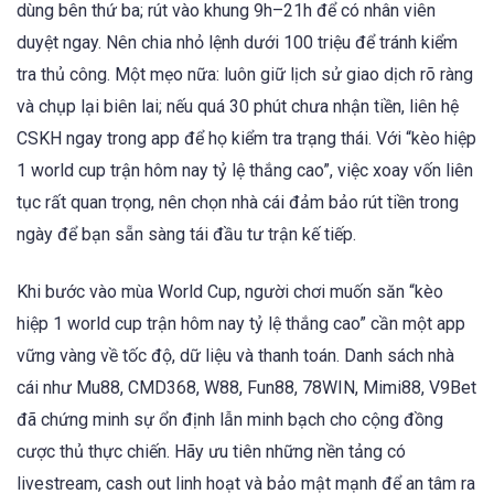
dùng bên thứ ba; rút vào khung 9h–21h để có nhân viên
duyệt ngay. Nên chia nhỏ lệnh dưới 100 triệu để tránh kiểm
tra thủ công. Một mẹo nữa: luôn giữ lịch sử giao dịch rõ ràng
và chụp lại biên lai; nếu quá 30 phút chưa nhận tiền, liên hệ
CSKH ngay trong app để họ kiểm tra trạng thái. Với “kèo hiệp
1 world cup trận hôm nay tỷ lệ thắng cao”, việc xoay vốn liên
tục rất quan trọng, nên chọn nhà cái đảm bảo rút tiền trong
ngày để bạn sẵn sàng tái đầu tư trận kế tiếp.
Khi bước vào mùa World Cup, người chơi muốn săn “kèo
hiệp 1 world cup trận hôm nay tỷ lệ thắng cao” cần một app
vững vàng về tốc độ, dữ liệu và thanh toán. Danh sách nhà
cái như Mu88, CMD368, W88, Fun88, 78WIN, Mimi88, V9Bet
đã chứng minh sự ổn định lẫn minh bạch cho cộng đồng
cược thủ thực chiến. Hãy ưu tiên những nền tảng có
livestream, cash out linh hoạt và bảo mật mạnh để an tâm ra