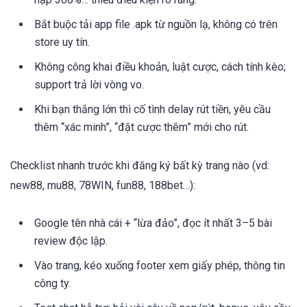
Bắt buộc tải app file .apk từ nguồn lạ, không có trên
store uy tín.
Không công khai điều khoản, luật cược, cách tính kèo;
support trả lời vòng vo.
Khi bạn thắng lớn thì cố tình delay rút tiền, yêu cầu
thêm “xác minh”, “đặt cược thêm” mới cho rút.
Checklist nhanh trước khi đăng ký bất kỳ trang nào (vd:
new88, mu88, 78WIN, fun88, 188bet…):
Google tên nhà cái + “lừa đảo”, đọc ít nhất 3–5 bài
review độc lập.
Vào trang, kéo xuống footer xem giấy phép, thông tin
công ty.