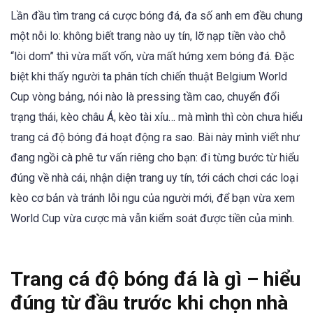
Lần đầu tìm trang cá cược bóng đá, đa số anh em đều chung
một nỗi lo: không biết trang nào uy tín, lỡ nạp tiền vào chỗ
“lòi dom” thì vừa mất vốn, vừa mất hứng xem bóng đá. Đặc
biệt khi thấy người ta phân tích chiến thuật Belgium World
Cup vòng bảng, nói nào là pressing tầm cao, chuyển đổi
trạng thái, kèo châu Á, kèo tài xỉu… mà mình thì còn chưa hiểu
trang cá độ bóng đá hoạt động ra sao. Bài này mình viết như
đang ngồi cà phê tư vấn riêng cho bạn: đi từng bước từ hiểu
đúng về nhà cái, nhận diện trang uy tín, tới cách chơi các loại
kèo cơ bản và tránh lỗi ngu của người mới, để bạn vừa xem
World Cup vừa cược mà vẫn kiểm soát được tiền của mình.
Trang cá độ bóng đá là gì – hiểu
đúng từ đầu trước khi chọn nhà