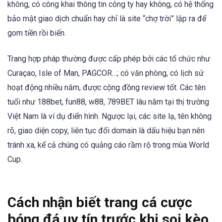
không, có công khai thông tin công ty hay không, có hệ thống
bảo mật giao dịch chuẩn hay chỉ là site “chợ trời” lập ra để
gom tiền rồi biến.
Trang hợp pháp thường được cấp phép bởi các tổ chức như
Curaçao, Isle of Man, PAGCOR…; có văn phòng, có lịch sử
hoạt động nhiều năm, được cộng đồng review tốt. Các tên
tuổi như 188bet, fun88, w88, 789BET lâu năm tại thị trường
Việt Nam là ví dụ điển hình. Ngược lại, các site lạ, tên không
rõ, giao diện copy, liên tục đổi domain là dấu hiệu bạn nên
tránh xa, kể cả chúng có quảng cáo rầm rộ trong mùa World
Cup.
Cách nhận biết trang cá cược
bóng đá uy tín trước khi soi kèo