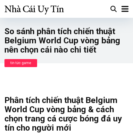
So sánh phân tích chiến thuật
Belgium World Cup vòng bảng
nên chọn cái nào chi tiết
tin tức game
Phân tích chiến thuật Belgium
World Cup vòng bảng & cách
chọn trang cá cược bóng đá uy
tín cho người mới