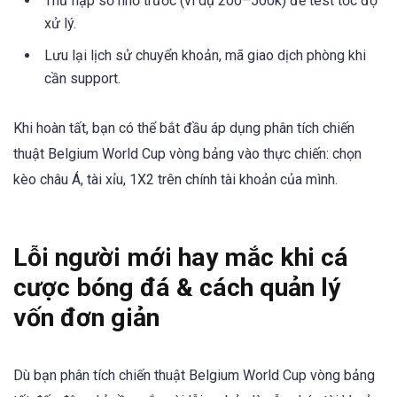
Thử nạp số nhỏ trước (ví dụ 200–500k) để test tốc độ
xử lý.
Lưu lại lịch sử chuyển khoản, mã giao dịch phòng khi
cần support.
Khi hoàn tất, bạn có thể bắt đầu áp dụng phân tích chiến
thuật Belgium World Cup vòng bảng vào thực chiến: chọn
kèo châu Á, tài xỉu, 1X2 trên chính tài khoản của mình.
Lỗi người mới hay mắc khi cá
cược bóng đá & cách quản lý
vốn đơn giản
Dù bạn phân tích chiến thuật Belgium World Cup vòng bảng