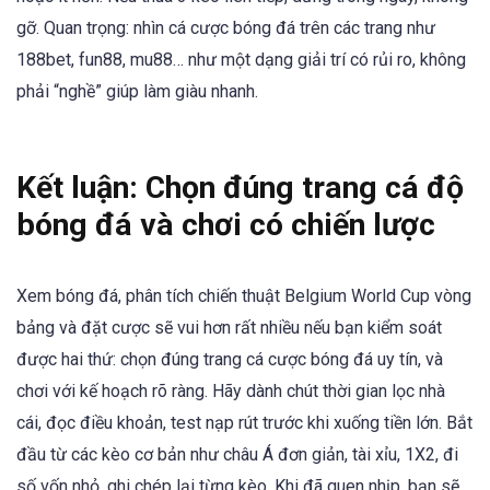
gỡ. Quan trọng: nhìn cá cược bóng đá trên các trang như
188bet, fun88, mu88… như một dạng giải trí có rủi ro, không
phải “nghề” giúp làm giàu nhanh.
Kết luận: Chọn đúng trang cá độ
bóng đá và chơi có chiến lược
Xem bóng đá, phân tích chiến thuật Belgium World Cup vòng
bảng và đặt cược sẽ vui hơn rất nhiều nếu bạn kiểm soát
được hai thứ: chọn đúng trang cá cược bóng đá uy tín, và
chơi với kế hoạch rõ ràng. Hãy dành chút thời gian lọc nhà
cái, đọc điều khoản, test nạp rút trước khi xuống tiền lớn. Bắt
đầu từ các kèo cơ bản như châu Á đơn giản, tài xỉu, 1X2, đi
số vốn nhỏ, ghi chép lại từng kèo. Khi đã quen nhịp, bạn sẽ