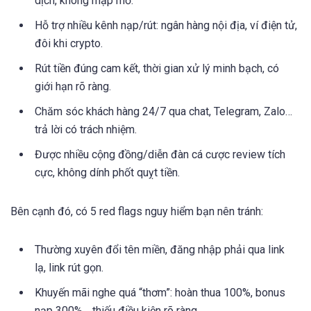
dịch, không mập mờ.
Hỗ trợ nhiều kênh nạp/rút: ngân hàng nội địa, ví điện tử,
đôi khi crypto.
Rút tiền đúng cam kết, thời gian xử lý minh bạch, có
giới hạn rõ ràng.
Chăm sóc khách hàng 24/7 qua chat, Telegram, Zalo…
trả lời có trách nhiệm.
Được nhiều cộng đồng/diễn đàn cá cược review tích
cực, không dính phốt quỵt tiền.
Bên cạnh đó, có 5 red flags nguy hiểm bạn nên tránh:
Thường xuyên đổi tên miền, đăng nhập phải qua link
lạ, link rút gọn.
Khuyến mãi nghe quá “thơm”: hoàn thua 100%, bonus
nạp 300%… thiếu điều kiện rõ ràng.