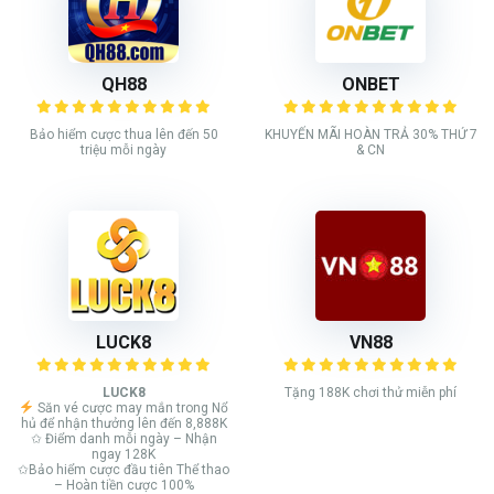
QH88
ONBET
Bảo hiểm cược thua lên đến 50
KHUYẾN MÃI HOÀN TRẢ 30% THỨ 7
triệu mỗi ngày
& CN
LUCK8
VN88
LUCK8
Tặng 188K chơi thử miễn phí
Săn vé cược may mắn trong Nổ
hủ để nhận thưởng lên đến 8,888K
✩ Điểm danh mỗi ngày – Nhận
ngay 128K
✩Bảo hiểm cược đầu tiên Thể thao
– Hoàn tiền cược 100%