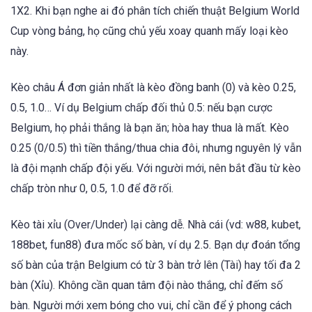
1X2. Khi bạn nghe ai đó phân tích chiến thuật Belgium World
Cup vòng bảng, họ cũng chủ yếu xoay quanh mấy loại kèo
này.
Kèo châu Á đơn giản nhất là kèo đồng banh (0) và kèo 0.25,
0.5, 1.0… Ví dụ Belgium chấp đối thủ 0.5: nếu bạn cược
Belgium, họ phải thắng là bạn ăn; hòa hay thua là mất. Kèo
0.25 (0/0.5) thì tiền thắng/thua chia đôi, nhưng nguyên lý vẫn
là đội mạnh chấp đội yếu. Với người mới, nên bắt đầu từ kèo
chấp tròn như 0, 0.5, 1.0 để đỡ rối.
Kèo tài xỉu (Over/Under) lại càng dễ. Nhà cái (vd: w88, kubet,
188bet, fun88) đưa mốc số bàn, ví dụ 2.5. Bạn dự đoán tổng
số bàn của trận Belgium có từ 3 bàn trở lên (Tài) hay tối đa 2
bàn (Xỉu). Không cần quan tâm đội nào thắng, chỉ đếm số
bàn. Người mới xem bóng cho vui, chỉ cần để ý phong cách