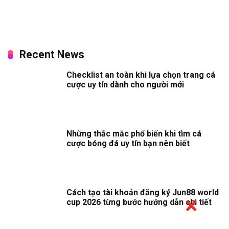
Recent News
Checklist an toàn khi lựa chọn trang cá
cược uy tín dành cho người mới
Những thắc mắc phổ biến khi tìm cá
cược bóng đá uy tín bạn nên biết
Cách tạo tài khoản đăng ký Jun88 world
cup 2026 từng bước hướng dẫn chi tiết