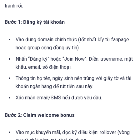
tránh rối:
Bước 1: Đăng ký tài khoản
Vào đúng domain chính thức (tốt nhất lấy từ fanpage
hoặc group cộng đồng uy tín).
Nhấn “Đăng ký” hoặc “Join Now”. Điền: username, mật
khẩu, email, số điện thoại.
Thông tin họ tên, ngày sinh nên trùng với giấy tờ và tài
khoản ngân hàng để rút tiền sau này.
Xác nhận email/SMS nếu được yêu cầu.
Bước 2: Claim welcome bonus
Vào mục khuyến mãi, đọc kỹ điều kiện: rollover (vòng